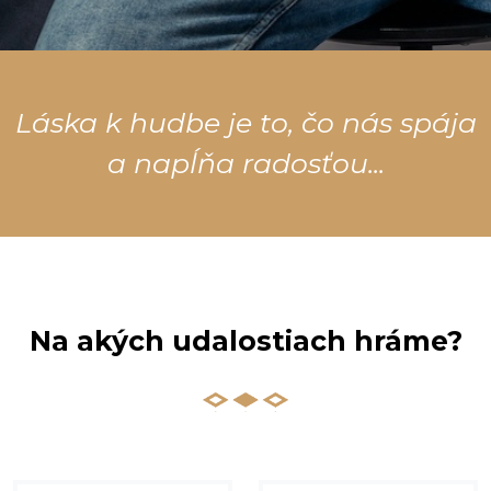
Láska k hudbe je to, čo nás spája
a napĺňa radosťou...
Na akých udalostiach hráme?